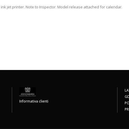
ink jet printer. Note to Inspector. Model release attached for calendar.
LA
G
Informativa clienti
PO
PR