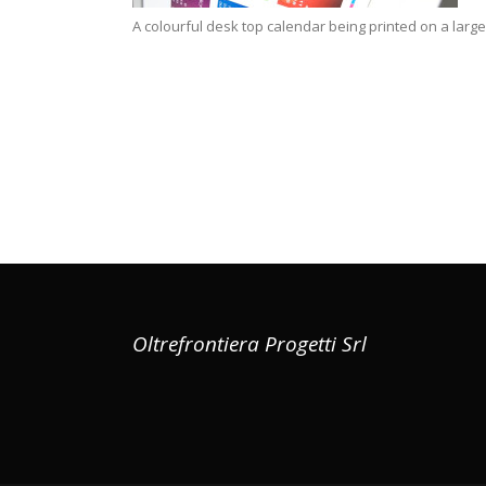
A colourful desk top calendar being printed on a large 
Oltrefrontiera Progetti Srl