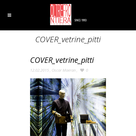
COVER_vetrine_pitti
COVER_vetrine_pitti
12.02.2015
,
Oscar Maeran
,
0