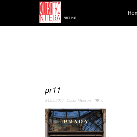
Ho
pr11
24.02.2017
,
Oscar Maeran
,
0