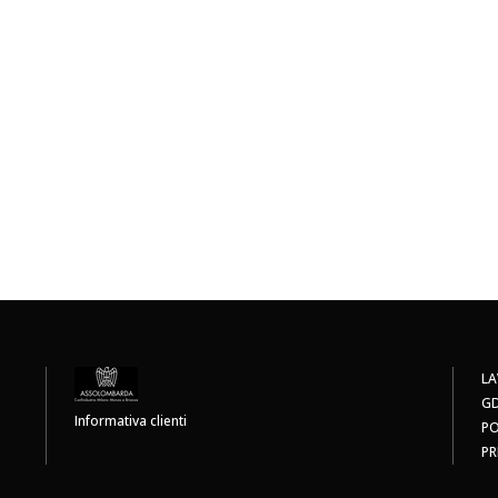
LA
G
Informativa clienti
PO
PR