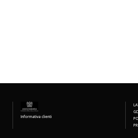
LA
G
Informativa clienti
PO
PR