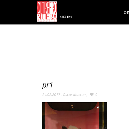
Ho
pr1
24.02.2017
,
Oscar Maeran
,
0