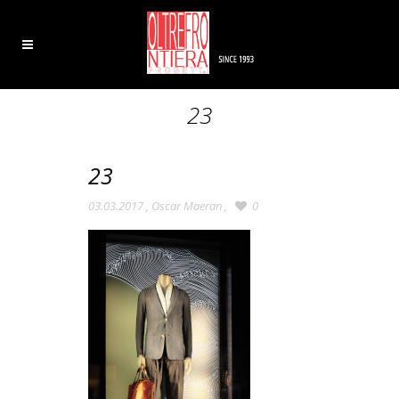
23
23
03.03.2017
,
Oscar Maeran
,
0