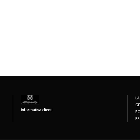
LA
G
Informativa clienti
PO
PR