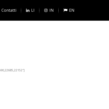
Contatti
LI
IN
EN
90,22685,22152″]