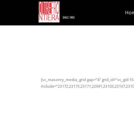
Ho
[vc_masonry_media_grid gap=”4″ grid_id=”vc_gid:
include=”23172,23173,23171,22691,23103,23107,2310