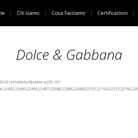
me
Chi siamo
Cosa Facciamo
Certificazioni
Dolce & Gabbana
1543331241694-b20bd44e-a335-10″
6,22492,22493,22494,22687,22688,22686,22689,22155,22154,22153,22156,226